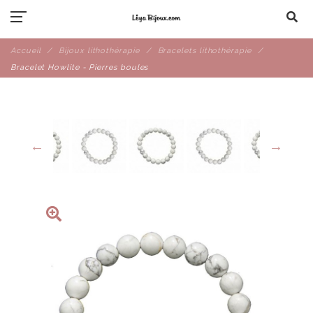
Accueil
Bijoux lithothérapie
Bracelets lithothérapie
Bracelet Howlite - Pierres boules