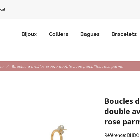
ical
Bijoux
Colliers
Bagues
Bracelets
le
Boucles d'oreilles créole double avec pampilles rose parme
Boucles d'
double av
rose par
Référence:
BHBO