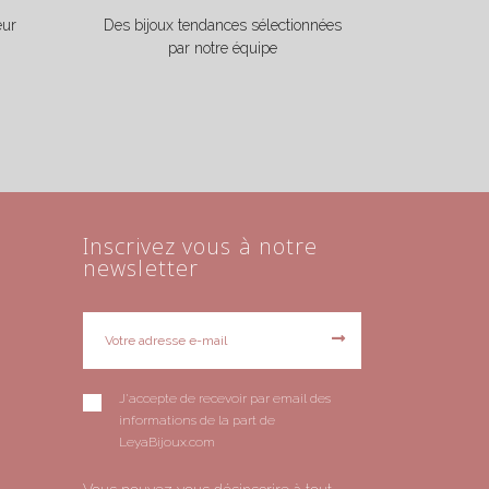
eur
Des bijoux tendances sélectionnées
par notre équipe
Inscrivez vous à notre
newsletter
J'accepte de recevoir par email des
informations de la part de
LeyaBijoux.com