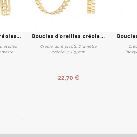
réoles...
Boucles d'oreilles créole...
Boucles
c étoiles
Créole doré picots Diamètre
Créo
iamètre
créole: 7 x 37mm
inoxy
m
Acheter
22,70 €