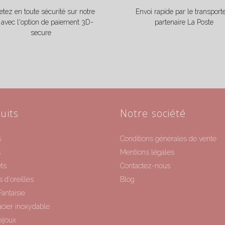
tez en toute sécurité sur notre
Envoi rapide par le transport
e avec l'option de paiement 3D-
partenaire La Poste
secure
uits
Notre société
s
Conditions générales de vente
s
Mentions légales
ts
Contactez-nous
 d'oreilles
Blog
Fantaisie
acier inoxydable
ijoux