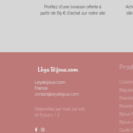
Profitez d'une livraison offerte à
Ache
partir de 69 € d'achat sur notre site
sit
Prod
Collier
Leyabijoux.com
France
Bague
contact@leyabijoux.com
Bracele
Boucles
Disponible par mail 24/24h
Bijoux 
et 6 jours / 7
Bijoux 
Guide b