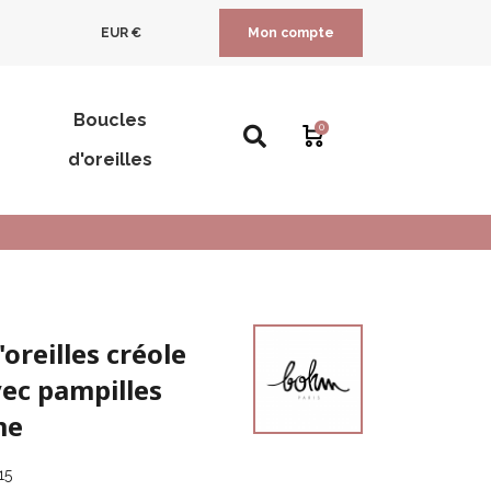
EUR €
Mon compte
Boucles
0
d'oreilles
oreilles créole
ec pampilles
me
15