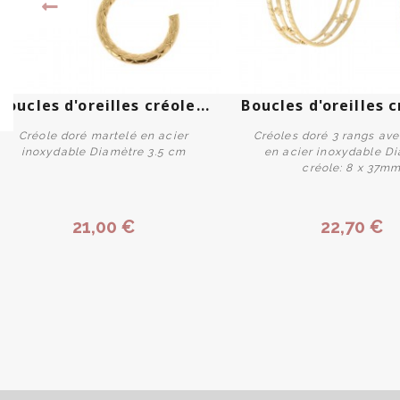
Boucles d'oreilles créole...
Boucles d'oreilles c
Créole doré martelé en acier
Créoles doré 3 rangs ave
inoxydable Diamètre 3.5 cm
en acier inoxydable D
créole: 8 x 37m
Acheter
Acheter
21,00 €
22,70 €