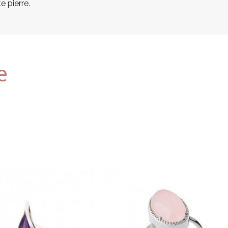
e pierre.
e