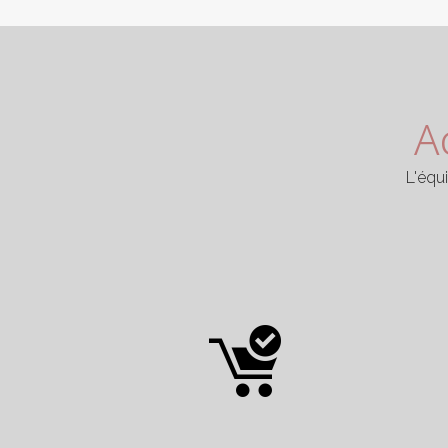
A
L'équ