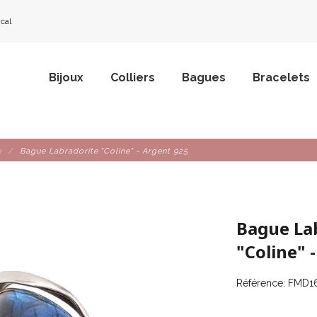
ical
Bijoux
Colliers
Bagues
Bracelets
e
Bague Labradorite "Coline" - Argent 925
Bague La
"Coline" 
Référence:
FMD16