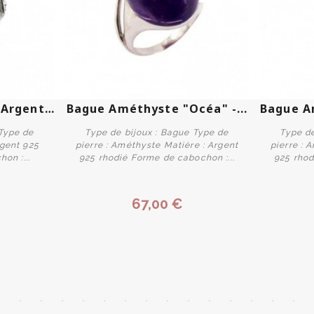
Bague Jade "Capo" - Argent 925
Bague Améthyste "Océa" -...
 Type de
Type de bijoux : Bague Type de
Type de
rgent 925
pierre : Améthyste Matière : Argent
pierre : 
on :...
925 rhodié Forme de cabochon :...
925 rhod
Personnaliser
67,00 €