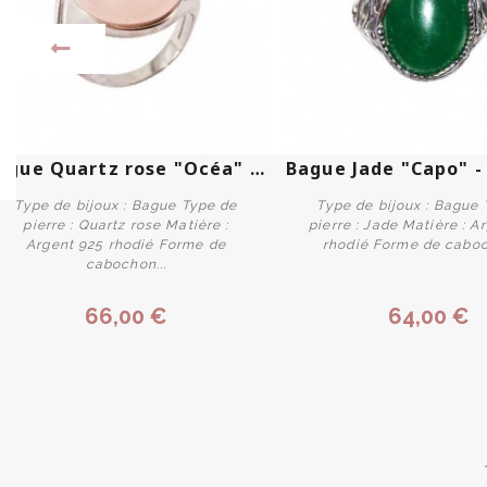
Bague Quartz rose "Océa" -...
Type de bijoux : Bague Type de
Type de bijoux : Bague
pierre : Quartz rose Matière :
pierre : Jade Matière : A
Argent 925 rhodié Forme de
rhodié Forme de caboch
cabochon...
Personnaliser
Personnaliser
66,00 €
64,00 €