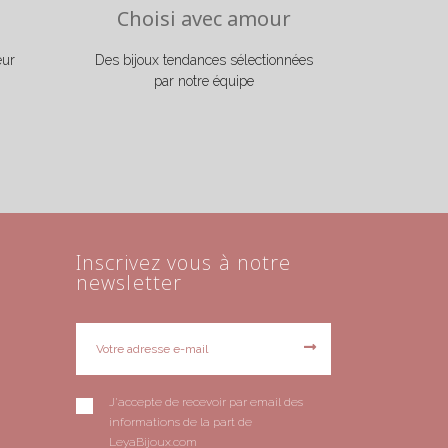
Choisi avec amour
eur
Des bijoux tendances sélectionnées
par notre équipe
Inscrivez vous à notre
newsletter
J'accepte de recevoir par email des
informations de la part de
LeyaBijoux.com