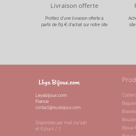
Livraison offerte
Profitez d'une livraison offerte à
Ache
partir de 69 € d'achat sur notre site
sit
Prod
Collier
Leyabijoux.com
France
Bague
contact@leyabijoux.com
Bracele
Boucles
Disponible par mail 24/24h
Bijoux 
et 6 jours / 7
Bijoux 