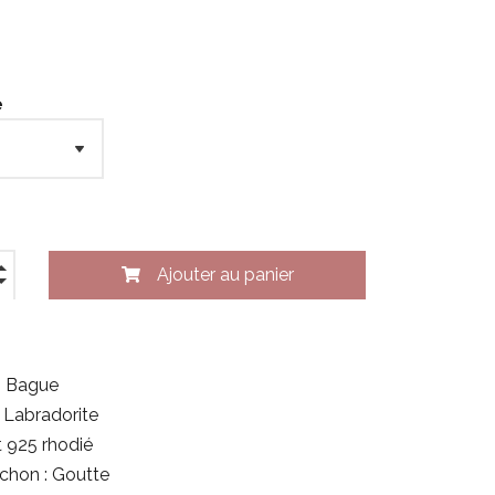
e
Ajouter au panier
: Bague
: Labradorite
t 925 rhodié
chon : Goutte