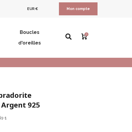
EUR €
Mon compte
Boucles
0
d'oreilles
bradorite
- Argent 925
1-1