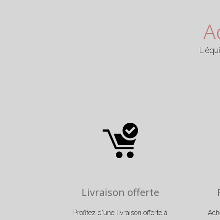
accessoires parfaits pour obtenir un look sim
bracelets perle en acier inoxydable pour femme 
A
L'équ
Livraison offerte
Profitez d'une livraison offerte à
Ache