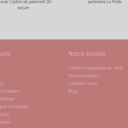
e avec l'option de paiement 3D-
partenaire La Poste
secure
uits
Notre société
s
Conditions générales de vente
s
Mentions légales
ts
Contactez-nous
 d'oreilles
Blog
Fantaisie
acier inoxydable
ijoux
érapie