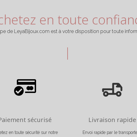
ple, décontracté, mais élégant et féminin. Chez Leya Bijoux,
peuvent revêtir différentes teintes : argenté, rose or, doré ou 
chetez en toute confian
ipe de LeyaBijoux.com est à votre disposition pour toute infor
Paiement sécurisé
Livraison rapide
tez en toute sécurité sur notre
Envoi rapide par le transport