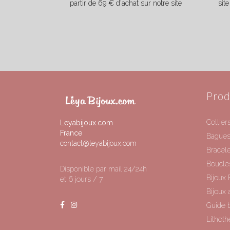
partir de 69 € d'achat sur notre site
sit
Prod
Collier
Leyabijoux.com
France
Bague
contact@leyabijoux.com
Bracele
Boucles
Disponible par mail 24/24h
Bijoux 
et 6 jours / 7
Bijoux 
Guide b
Lithoth