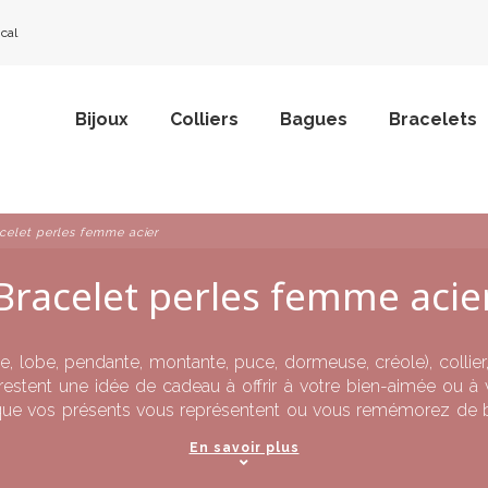
ical
Bijoux
Colliers
Bagues
Bracelets
celet perles femme acier
Bracelet perles femme acie
e, lobe, pendante, montante, puce, dormeuse, créole), colli
ie restent une idée de cadeau à offrir à votre bien-aimée ou 
e vos présents vous représentent ou vous remémorez de bon
nte de bijoux en acier chirurgical, pour garantir une longévit
En savoir plus
ûter une fortune. En effet, l’acier inoxydable a su conquérir le
r, car quelques coups de chiffon feront l’affaire pour en retire