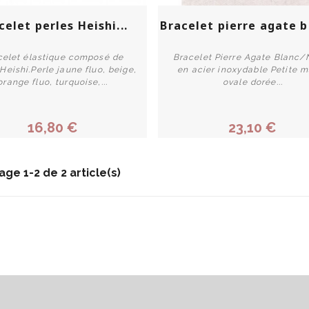
our tous les budgets. Le prix de l’acier inoxydable étant larg
e plaisir et être à la pointe de toutes les tendances. Côté tend
celet perles Heishi...
Bracelet pierre agate bl
en force dans le monde de la mode.
celet élastique composé de
Bracelet Pierre Agate Blanc/
Heishi.Perle jaune fluo, beige,
en acier inoxydable Petite m
 en acier
orange fluo, turquoise,...
ovale dorée...
Acheter
Acheter
 (bohème, lobe, pendante, montante, puce, dormeuse, créole), 
16,80 €
23,10 €
 comptons parmi nos modèles les bracelets perle fantaisie. C
es styles varie suivant la taille du bracelet perle en acier in
 multi-rangs que vous pourrez aisément associer à des bagues
age 1-2 de 2 article(s)
, puce, dormeuse, créole), pour vous offrir un style bohème 
un ensemble « working-girl ». Mais pour que l’effet soit attray
s subtile et délicat sur votre poignet. On les apprécie pour le
elet fantaisie accompagnera merveilleusement bien votre robe d’é
re de type jonc, la perle ou la pierre ornera celui-ci avec le
principale en acier inoxydable. Ce modèle de bijoux fantaisie 
le en acier inoxydable pour femme à cordon, on
superposable avec d'autres bracelets ou gourmettes. Pour celle