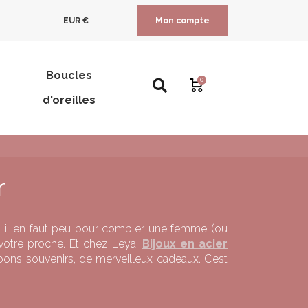
EUR €
Mon compte
Boucles
0
d'oreilles
r
er, il en faut peu pour combler une femme (ou
à votre proche. Et chez Leya,
Bijoux en acier
s souvenirs, de merveilleux cadeaux. C’est
é. Ce métal a pour caractéristique de résister
 marché des bijoux grâce à son prix accessible.
r les taches et autres saletés. Vous pouvez même