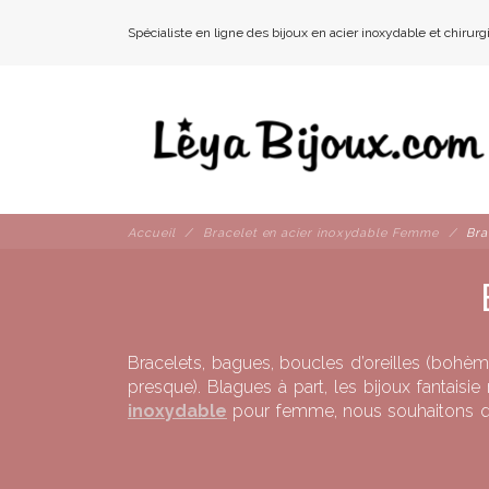
Spécialiste en ligne des bijoux en acier inoxydable et chirurg
Accueil
Bracelet en acier inoxydable Femme
Bra
Bracelets, bagues, boucles d’oreilles (bohèm
presque). Blagues à part, les bijoux fantais
inoxydable
pour femme, nous souhaitons qu
pourquoi nous nous dédions uniquement à la ve
au temps et à l’usage sans pour autant vous co
Il est en outre également facile de l’entreteni