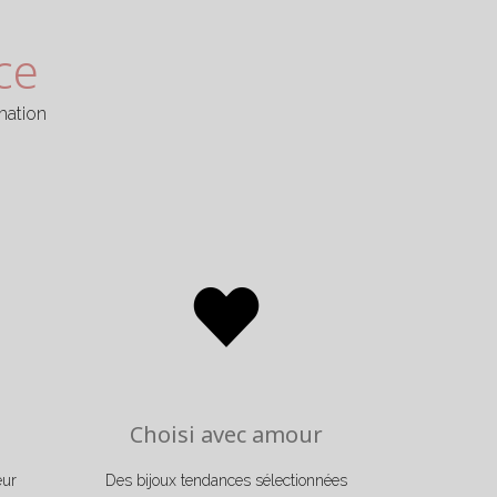
 nous vous ouvrons plusieurs perspectives, nos
or.
ce
mation
Choisi avec amour
eur
Des bijoux tendances sélectionnées